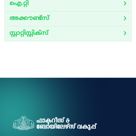
ഐ.റ്റി
അക്കൗണ്ട്സ്
സ്റ്റാറ്റിസ്റ്റിക്‌സ്