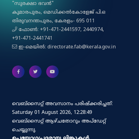
"സുരക്ഷാ ഭവൻ"
കുമാരപുരം, മെഡിക്കല്‍കോളേജ് പി.ഒ
തിരുവനന്തപുരം, കേരളം- 695 011
ഫോൺ: +91-471-2441597, 2440974,
+91-471-2441741
ഇ-മെയിൽ: directorate.fab@kerala.gov.in
വെബ്സൈറ്റ് അവസാനം പരിഷ്ക്കരിച്ചത്:
Saturday 01 August 2026, 12:28:49
വെബ്‌സൈറ്റ് ആഴ്ചതോറും അപ്‌ഡേറ്റ്
ചെയ്യുന്നു.
ഉപയോഗപ്രദമായ ലിങ്കുകൾ