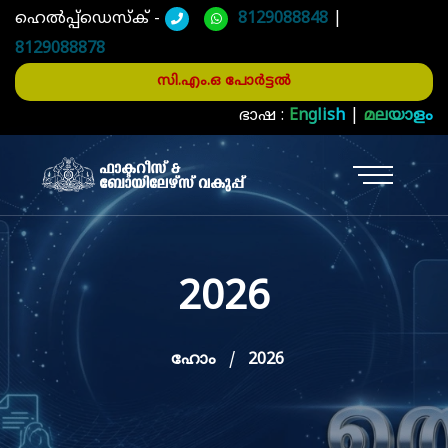
ഹെൽപ്പ്ഡെസ്ക് -
8129088848
|
8129088878
സി.എം.ഒ പോർട്ടൽ
ഭാഷ :
English
|
മലയാളം
2026
ഹോം
2026