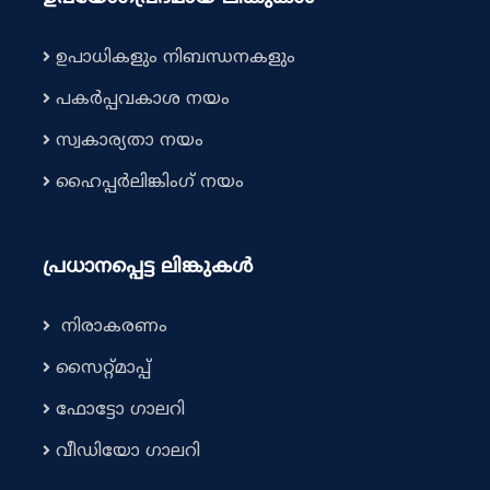
ഉപാധികളും നിബന്ധനകളും
പകർപ്പവകാശ നയം
സ്വകാര്യതാ നയം
ഹൈപ്പർലിങ്കിംഗ് നയം
പ്രധാനപ്പെട്ട ലിങ്കുകൾ
നിരാകരണം
സൈറ്റ്മാപ്പ്
ഫോട്ടോ ഗാലറി
വീഡിയോ ഗാലറി