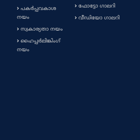
ഫോട്ടോ ഗാലറി
പകർപ്പവകാശ
നയം
വീഡിയോ ഗാലറി
സ്വകാര്യതാ നയം
ഹൈപ്പർലിങ്കിംഗ്
നയം