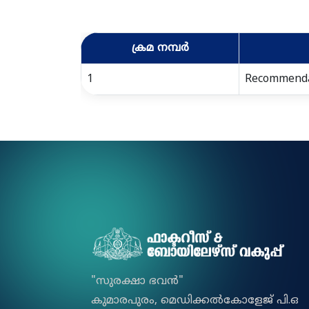
ക്രമ നമ്പർ
1
Recommenda
"സുരക്ഷാ ഭവൻ"
കുമാരപുരം, മെഡിക്കല്‍കോളേജ് പി.ഒ