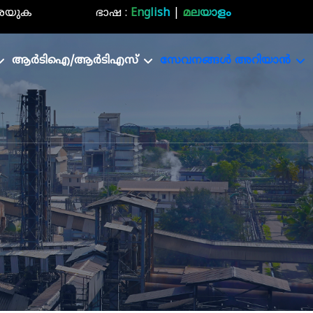
രയുക
ഭാഷ :
English
|
മലയാളം
ആർടിഐ/ആർടിഎസ്
സേവനങ്ങൾ അറിയാൻ