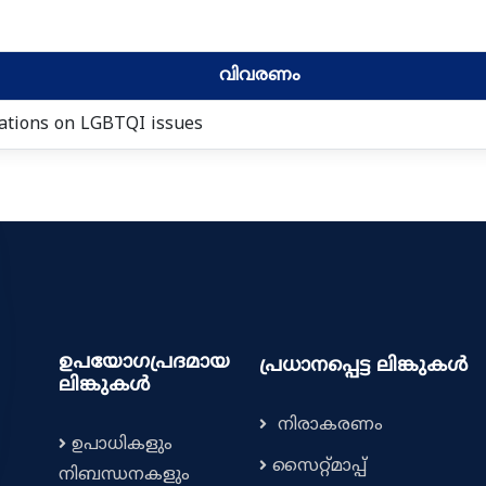
വിവരണം
tions on LGBTQI issues
ഉപയോഗപ്രദമായ
പ്രധാനപ്പെട്ട ലിങ്കുകൾ
ലിങ്കുകൾ
നിരാകരണം
ഉപാധികളും
സൈറ്റ്മാപ്പ്
നിബന്ധനകളും