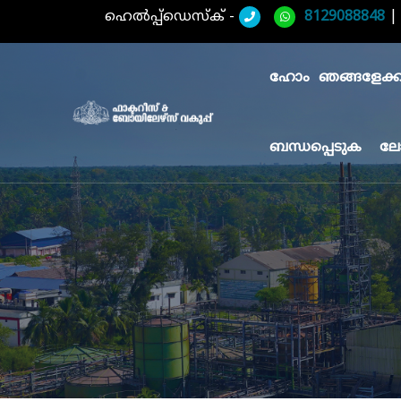
ഹെൽപ്പ്ഡെസ്ക് -
8129088848
ഹോം
ഞങ്ങളേക്കുറ
ബന്ധപ്പെടുക
ലേ