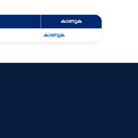
കാണുക
കാണുക