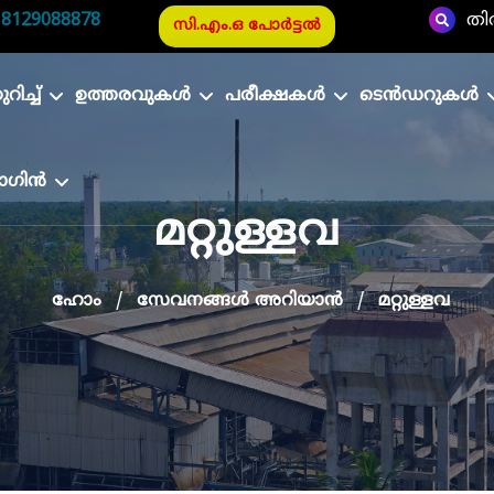
|
8129088878
തി
സി.എം.ഒ പോർട്ടൽ
ിച്ച്
ഉത്തരവുകൾ
പരീക്ഷകൾ
ടെൻഡറുകൾ
ാഗിൻ
മറ്റുള്ളവ
ഹോം
സേവനങ്ങൾ അറിയാൻ
മറ്റുള്ളവ