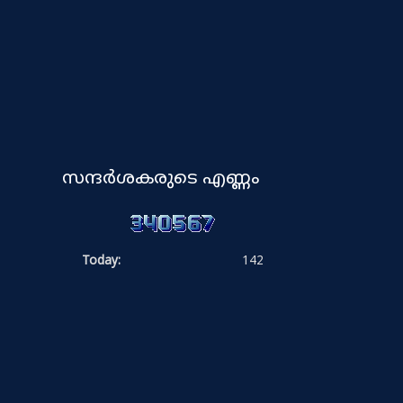
സന്ദർശകരുടെ എണ്ണം
Today:
142