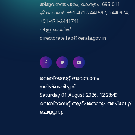
തിരുവനന്തപുരം, കേരളം- 695 011
ഫോൺ: +91-471-2441597, 2440974,
+91-471-2441741
ഇ-മെയിൽ:
directorate.fab@kerala.gov.in
വെബ്സൈറ്റ് അവസാനം
പരിഷ്ക്കരിച്ചത്:
Saturday 01 August 2026, 12:28:49
വെബ്‌സൈറ്റ് ആഴ്ചതോറും അപ്‌ഡേറ്റ്
ചെയ്യുന്നു.