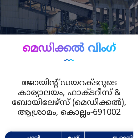
മെഡിക്കൽ വിംഗ്
ജോയിന്റ് ഡയറക്ടറുടെ
കാര്യാലയം, ഫാക്‌ടറീസ് &
ബോയിലേഴ്‌സ് (മെഡിക്കൽ),
ആശ്രാമം, കൊല്ലം-691002