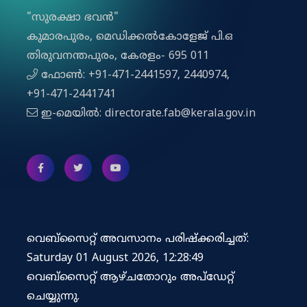
"സുരക്ഷാ ഭവൻ"
കുമാരപുരം, മെഡിക്കല്‍കോളേജ് പി.ഒ
തിരുവനന്തപുരം, കേരളം- 695 011
ഫോൺ: +91-471-2441597, 2440974,
+91-471-2441741
ഇ-മെയിൽ: directorate.fab@kerala.gov.in
വെബ്സൈറ്റ് അവസാനം പരിഷ്ക്കരിച്ചത്:
Saturday 01 August 2026, 12:28:49
വെബ്‌സൈറ്റ് ആഴ്ചതോറും അപ്‌ഡേറ്റ്
ചെയ്യുന്നു.