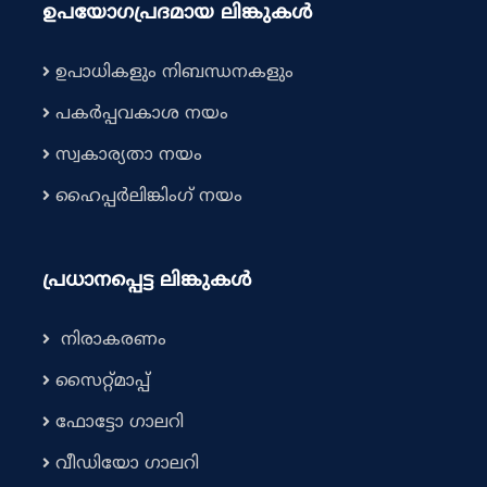
ഉപയോഗപ്രദമായ ലിങ്കുകൾ
ഉപാധികളും നിബന്ധനകളും
പകർപ്പവകാശ നയം
സ്വകാര്യതാ നയം
ഹൈപ്പർലിങ്കിംഗ് നയം
പ്രധാനപ്പെട്ട ലിങ്കുകൾ
നിരാകരണം
സൈറ്റ്മാപ്പ്
ഫോട്ടോ ഗാലറി
വീഡിയോ ഗാലറി