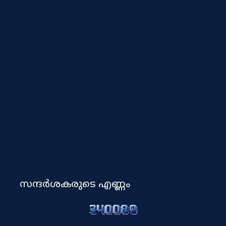
സന്ദർശകരുടെ എണ്ണം