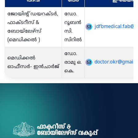
പദവി
പേര്
ഇ-മെയി
ജോയിന്റ് ഡയറക്ടർ,
ഡോ.
ഫാക്ടറീസ് &
റൂബൻ
jdfbmedical.fab@ke
ബോയ്‌ലേഴ്‌സ്
സി.
(മെഡിക്കൽ )
സിറിൽ
ഡോ.
മെഡിക്കൽ
doctor.okr@gmail.
രാമു ഒ.
ഓഫീസർ- ഇൻചാർജ്
കെ.