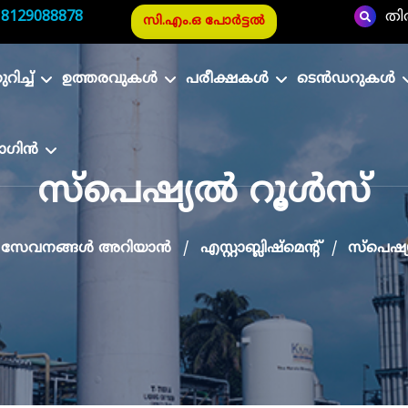
|
8129088878
തി
സി.എം.ഒ പോർട്ടൽ
ിച്ച്
ഉത്തരവുകൾ
പരീക്ഷകൾ
ടെൻഡറുകൾ
ാഗിൻ
സ്പെഷ്യൽ റൂൾസ്
സേവനങ്ങൾ അറിയാൻ
എസ്റ്റാബ്ലിഷ്‌മെന്റ്
സ്പെഷ്