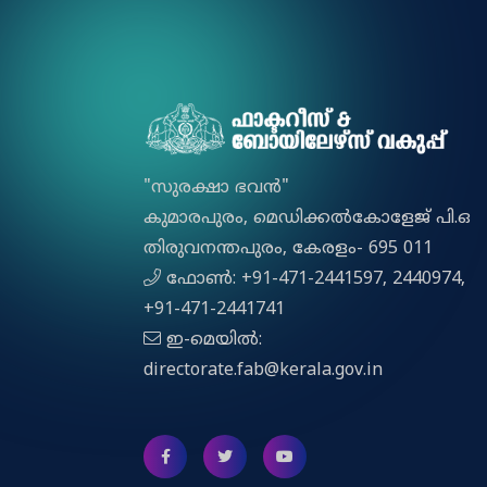
"സുരക്ഷാ ഭവൻ"
കുമാരപുരം, മെഡിക്കല്‍കോളേജ് പി.ഒ
തിരുവനന്തപുരം, കേരളം- 695 011
ഫോൺ: +91-471-2441597, 2440974,
+91-471-2441741
ഇ-മെയിൽ:
directorate.fab@kerala.gov.in