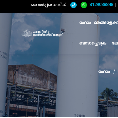
ഹെൽപ്പ്ഡെസ്ക് -
8129088848
ഹോം
ഞങ്ങളേക്കുറ
ബന്ധപ്പെടുക
ലേ
ഹോം