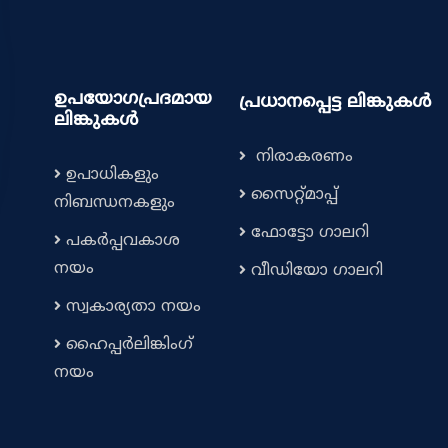
ഉപയോഗപ്രദമായ
പ്രധാനപ്പെട്ട ലിങ്കുകൾ
ലിങ്കുകൾ
നിരാകരണം
ഉപാധികളും
സൈറ്റ്മാപ്പ്
നിബന്ധനകളും
ഫോട്ടോ ഗാലറി
പകർപ്പവകാശ
നയം
വീഡിയോ ഗാലറി
സ്വകാര്യതാ നയം
ഹൈപ്പർലിങ്കിംഗ്
നയം