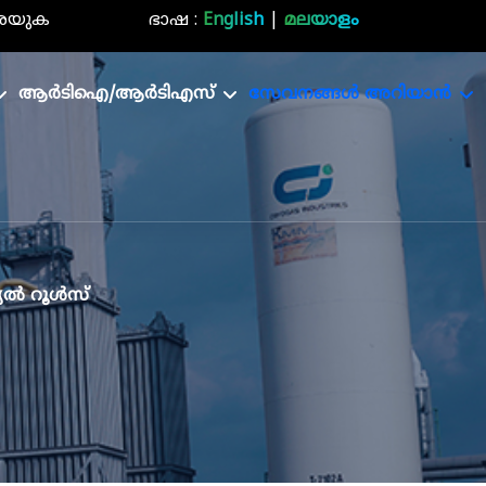
രയുക
ഭാഷ :
English
|
മലയാളം
ആർടിഐ/ആർടിഎസ്
സേവനങ്ങൾ അറിയാൻ
യൽ റൂൾസ്