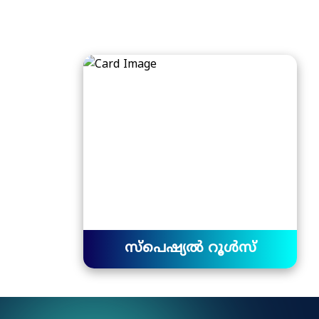
സ്പെഷ്യൽ റൂൾസ്