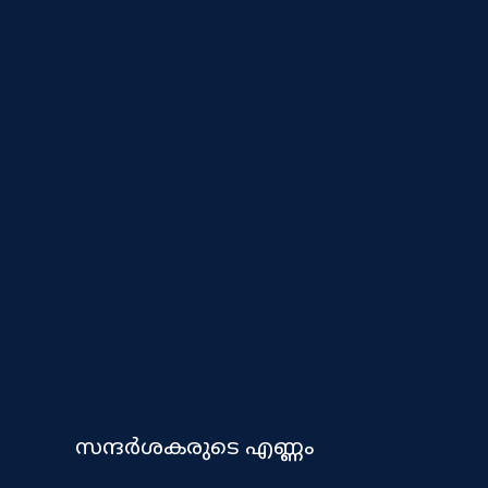
സന്ദർശകരുടെ എണ്ണം