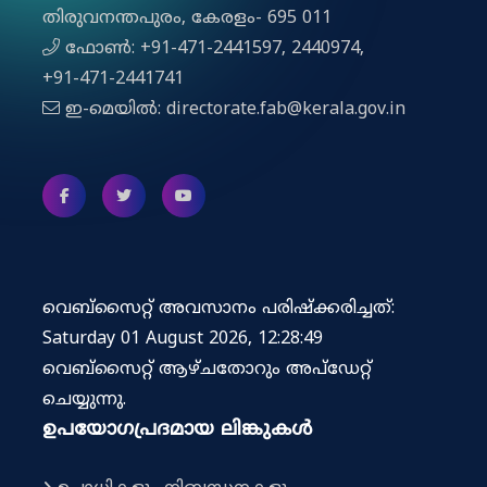
തിരുവനന്തപുരം, കേരളം- 695 011
ഫോൺ: +91-471-2441597, 2440974,
+91-471-2441741
ഇ-മെയിൽ: directorate.fab@kerala.gov.in
വെബ്സൈറ്റ് അവസാനം പരിഷ്ക്കരിച്ചത്:
Saturday 01 August 2026, 12:28:49
വെബ്‌സൈറ്റ് ആഴ്ചതോറും അപ്‌ഡേറ്റ്
ചെയ്യുന്നു.
ഉപയോഗപ്രദമായ ലിങ്കുകൾ