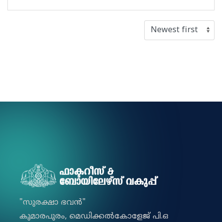
"സുരക്ഷാ ഭവൻ"
കുമാരപുരം, മെഡിക്കല്‍കോളേജ് പി.ഒ