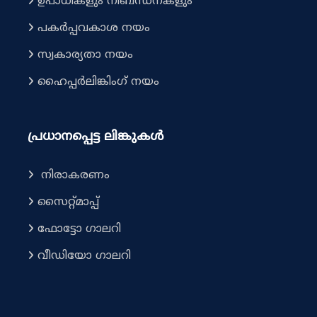
ഉപാധികളും നിബന്ധനകളും
പകർപ്പവകാശ നയം
സ്വകാര്യതാ നയം
ഹൈപ്പർലിങ്കിംഗ് നയം
പ്രധാനപ്പെട്ട ലിങ്കുകൾ
നിരാകരണം
സൈറ്റ്മാപ്പ്
ഫോട്ടോ ഗാലറി
വീഡിയോ ഗാലറി