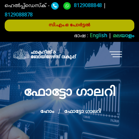
ഹെൽപ്പ്ഡെസ്ക് -
8129088848
|
8129088878
സി.എം.ഒ പോർട്ടൽ
ഭാഷ :
English
|
മലയാളം
ഫോട്ടോ ഗാലറി
ഹോം
ഫോട്ടോ ഗാലറി